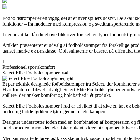
Fodboldstrømper er en vigtig del af enhver spillers udstyr. De skal ik
funktioner – fra modeller med kompression og svedtransporterende mate
I denne artikel får du et overblik over forskellige typer fodboldstrøm
Artiklen præsenterer et udvalg af fodboldstrømper fra forskellige pro
uanset mærke og prisklasse. Oplysningerne er baseret på offentligt til
1
Professionel sportskomfort
Select Elite Fodboldstrømper, rød
Et par teknisk designede fodboldstrømper fra Select, der kombinerer 
Hvorfor den er blevet udvalgt: Select Elite Fodboldstrømper er udvalgt
spillere, der ønsker komfort og holdbarhed i ét produkt.
Select Elite Fodboldstrømper i rød er udviklet til at give en tæt og beh
huden og holde fødderne tørre gennem hele kampen.
Designet understøtter foden med en kombination af kompression og fleksi
holdbarheden, mens den elastiske ribkant sikrer, at strømpen bliver si
Med sin ensartede farve og klassiske udtryk passer modellen til de flest