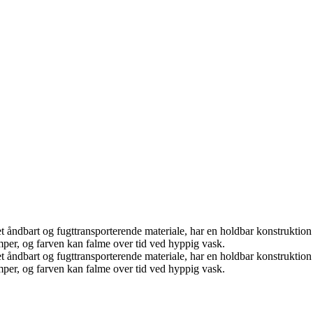
 et åndbart og fugttransporterende materiale, har en holdbar konstrukti
ømper, og farven kan falme over tid ved hyppig vask.
 et åndbart og fugttransporterende materiale, har en holdbar konstrukti
ømper, og farven kan falme over tid ved hyppig vask.