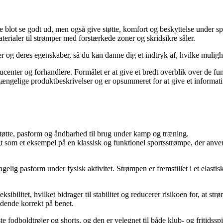
ke blot se godt ud, men også give støtte, komfort og beskyttelse under s
rialer til strømper med forstærkede zoner og skridsikre såler.
per og deres egenskaber, så du kan danne dig et indtryk af, hvilke mulig
ducenter og forhandlere. Formålet er at give et bredt overblik over de
gængelige produktbeskrivelser og er opsummeret for at give et informativ
støtte, pasform og åndbarhed til brug under kamp og træning.
 som et eksempel på en klassisk og funktionel sportsstrømpe, der anvend
agelig pasform under fysisk aktivitet. Strømpen er fremstillet i et elasti
bilitet, hvilket bidrager til stabilitet og reducerer risikoen for, at s
ddende korrekt på benet.
e fodboldtrøjer og shorts, og den er velegnet til både klub- og fritidsspi