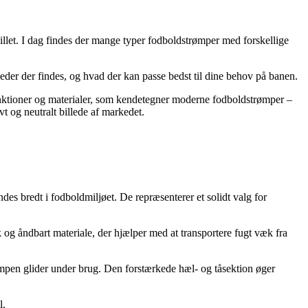
pillet. I dag findes der mange typer fodboldstrømper med forskellige
heder der findes, og hvad der kan passe bedst til dine behov på banen.
 funktioner og materialer, som kendetegner moderne fodboldstrømper –
t og neutralt billede af markedet.
es bredt i fodboldmiljøet. De repræsenterer et solidt valg for
sk og åndbart materiale, der hjælper med at transportere fugt væk fra
trømpen glider under brug. Den forstærkede hæl- og tåsektion øger
l.