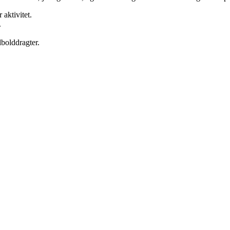
aktivitet.
.
dbolddragter.