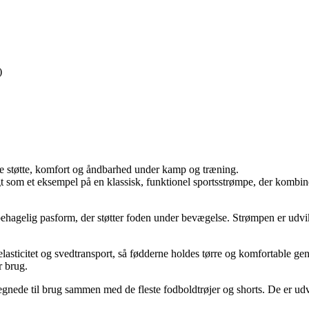
)
give støtte, komfort og åndbarhed under kamp og træning.
t som et eksempel på en klassisk, funktionel sportsstrømpe, der kombin
og behagelig pasform, der støtter foden under bevægelse. Strømpen er ud
 elasticitet og svedtransport, så fødderne holdes tørre og komfortable g
r brug.
elegnede til brug sammen med de fleste fodboldtrøjer og shorts. De er u