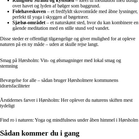
Rungsted Strand og kyststien
– ideel til meditation med udsigt
over havet og lyden af bølger som baggrund.
Folehaveskoven
– et fredfyldt skovområde med åbne lysninger,
perfekt til yoga i skyggen af bøgetræer.
Sjælsø-området
– et naturskønt sted, hvor du kan kombinere en
gående meditation med en stille stund ved vandet.
Disse steder er offentligt tilgængelige og giver mulighed for at opleve
naturen på en ny måde – uden at skulle rejse langt.
Smag på Hørsholm: Vin- og ølsmagninger med lokal smag og
stemning
Bevægelse for alle – sådan bruger Hørsholmere kommunens
idrætsfaciliteter
Årstidernes farver i Hørsholm: Her oplever du naturens skiften mest
tydeligt
Find ro i naturen: Yoga og mindfulness under åben himmel i Hørsholm
Sådan kommer du i gang