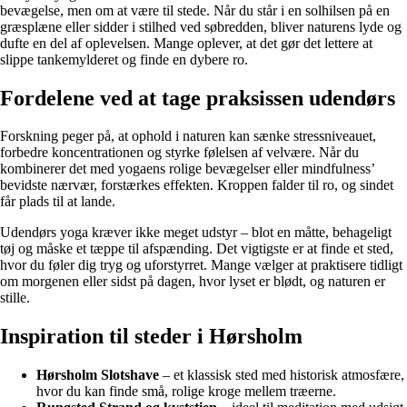
bevægelse, men om at være til stede. Når du står i en solhilsen på en
græsplæne eller sidder i stilhed ved søbredden, bliver naturens lyde og
dufte en del af oplevelsen. Mange oplever, at det gør det lettere at
slippe tankemylderet og finde en dybere ro.
Fordelene ved at tage praksissen udendørs
Forskning peger på, at ophold i naturen kan sænke stressniveauet,
forbedre koncentrationen og styrke følelsen af velvære. Når du
kombinerer det med yogaens rolige bevægelser eller mindfulness’
bevidste nærvær, forstærkes effekten. Kroppen falder til ro, og sindet
får plads til at lande.
Udendørs yoga kræver ikke meget udstyr – blot en måtte, behageligt
tøj og måske et tæppe til afspænding. Det vigtigste er at finde et sted,
hvor du føler dig tryg og uforstyrret. Mange vælger at praktisere tidligt
om morgenen eller sidst på dagen, hvor lyset er blødt, og naturen er
stille.
Inspiration til steder i Hørsholm
Hørsholm Slotshave
– et klassisk sted med historisk atmosfære,
hvor du kan finde små, rolige kroge mellem træerne.