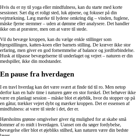
Hvis du er ny til yoga eller mindfulness, kan du starte med korte
sessioner. Sæt dig et roligt sted, luk øjnene, og fokuser på din
vejrtrækning. Læg mærke til lydene omkring dig – vinden, fuglene,
måske fjerne stemmer – uden at dømme eller analysere. Det handler
ikke om at præstere, men om at være til stede.
Vil du bevæge kroppen, kan du vælge enkle stillinger som
bjergstillingen, katten-koen eller barnets stilling. De kræver ikke stor
erfaring, men giver en god fornemmelse af balance og jordforbindelse.
Husk at tilpasse bevægelserne til underlaget og vejret – naturen er din
medspiller, ikke din modstander.
En pause fra hverdagen
I en travl hverdag kan det være svært at finde tid til ro. Men netop
derfor kan en halv time i naturen gøre en stor forskel. Det behøver ikke
være en planlagt session – måske blot et øjeblik, hvor du stopper op på
en gåtur, trækker vejret dybt og mærker kroppen. Det er essensen af
mindfulness: at være til stede i det, der er.
Hørsholms grønne omgivelser giver rig mulighed for at skabe små
lommer af ro midt i hverdagen. Uanset om du søger fordybelse,
bevægelse eller blot et øjebliks stilhed, kan naturen være din bedste
lærer.