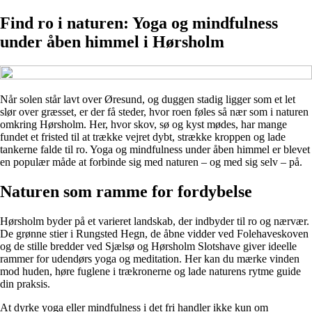
Find ro i naturen: Yoga og mindfulness
under åben himmel i Hørsholm
Når solen står lavt over Øresund, og duggen stadig ligger som et let
slør over græsset, er der få steder, hvor roen føles så nær som i naturen
omkring Hørsholm. Her, hvor skov, sø og kyst mødes, har mange
fundet et fristed til at trække vejret dybt, strække kroppen og lade
tankerne falde til ro. Yoga og mindfulness under åben himmel er blevet
en populær måde at forbinde sig med naturen – og med sig selv – på.
Naturen som ramme for fordybelse
Hørsholm byder på et varieret landskab, der indbyder til ro og nærvær.
De grønne stier i Rungsted Hegn, de åbne vidder ved Folehaveskoven
og de stille bredder ved Sjælsø og Hørsholm Slotshave giver ideelle
rammer for udendørs yoga og meditation. Her kan du mærke vinden
mod huden, høre fuglene i trækronerne og lade naturens rytme guide
din praksis.
At dyrke yoga eller mindfulness i det fri handler ikke kun om